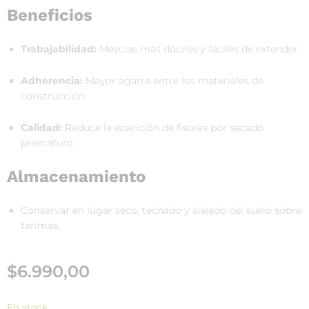
Beneficios
Trabajabilidad:
Mezclas más dóciles y fáciles de extender.
Adherencia:
Mayor agarre entre los materiales de
construcción.
Calidad:
Reduce la aparición de fisuras por secado
prematuro.
Almacenamiento
Conservar en lugar seco, techado y aislado del suelo sobre
tarimas.
$
6.990,00
En stock