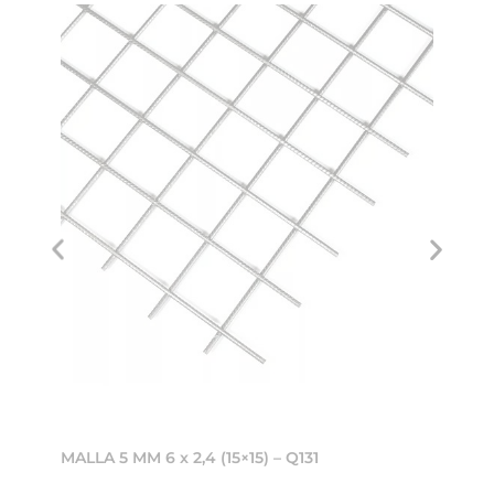
MALLA 5 MM 6 x 2,4 (15×15) – Q131