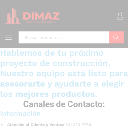
Buscar
Hablemos de tu próximo
proyecto de construcción.
Nuestro equipo está listo para
asesorarte
y ayudarte a elegir
los
mejores productos
.
Canales de Contacto:
Información
Atención al Cliente y Ventas:
341 323 0764