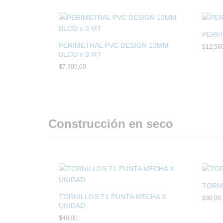
PERFI
PERIMETRAL PVC DESIGN 13MM
$
$
12.56
12.56
BLCO x 3 MT
$
$
7.300,00
7.300,00
Construcción en seco
TORNI
TORNILLOS T1 PUNTA MECHA X
$
$
30,00
30,00
UNIDAD
$
$
40,00
40,00