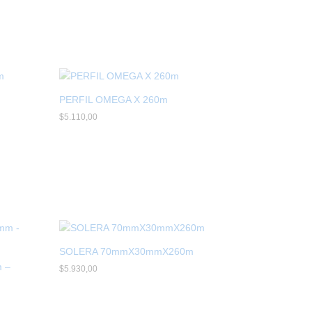
PERFIL OMEGA X 260m
$
$
5.110,00
5.110,00
SOLERA 70mmX30mmX260m
 –
$
$
5.930,00
5.930,00