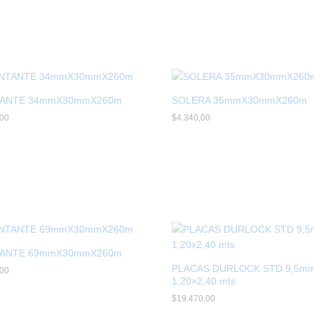
ANTE 34mmX30mmX260m
SOLERA 35mmX30mmX260m
,00
,00
$
$
4.340,00
4.340,00
ANTE 69mmX30mmX260m
PLACAS DURLOCK STD 9,5mm
,00
,00
1,20×2,40 mts
$
$
19.470,00
19.470,00