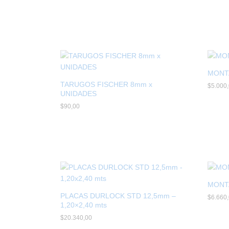
MONT
TARUGOS FISCHER 8mm x
$
$
5.000
5.000
UNIDADES
$
$
90,00
90,00
MONT
PLACAS DURLOCK STD 12,5mm –
$
$
6.660
6.660
1,20×2,40 mts
$
$
20.340,00
20.340,00