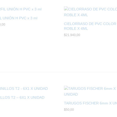
L UNIÓN H PVC x 3 ml
CIELORRASO DE PVC COLOR
0,00
0,00
ROBLE X 4ML
$
$
21.940,00
21.940,00
LLOS T2 – 6X1 X UNIDAD
TARUGOS FISCHER 6mm X U
$
$
50,00
50,00