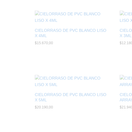
CIELORRASO DE PVC BLANCO LISO
CIELO
X 4ML
X 3ML
$
$
15.670,00
15.670,00
$
$
12.18
12.18
CIELORRASO DE PVC BLANCO LISO
CIEL
X 5ML
ARRAY
$
$
20.190,00
20.190,00
$
$
21.94
21.94