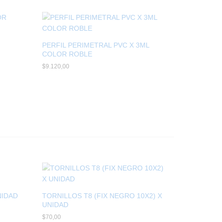
PERFIL PERIMETRAL PVC X 3ML
COLOR ROBLE
$
$
9.120,00
9.120,00
NIDAD
TORNILLOS T8 (FIX NEGRO 10X2) X
UNIDAD
$
$
70,00
70,00