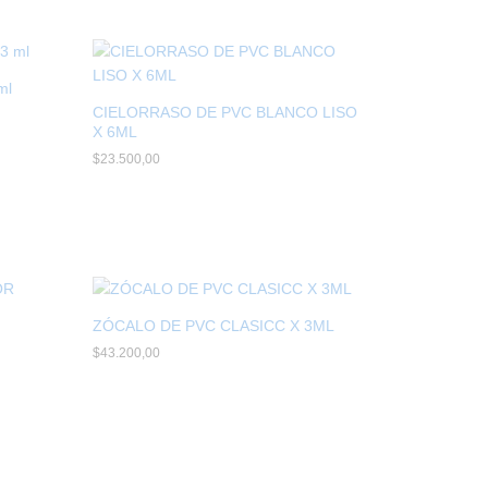
ml
CIELORRASO DE PVC BLANCO LISO
X 6ML
$
$
23.500,00
23.500,00
ZÓCALO DE PVC CLASICC X 3ML
$
$
43.200,00
43.200,00