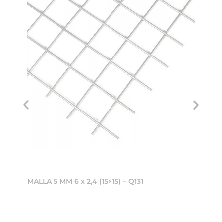
MALLA 5 MM 6 x 2,4 (15×15) – Q131