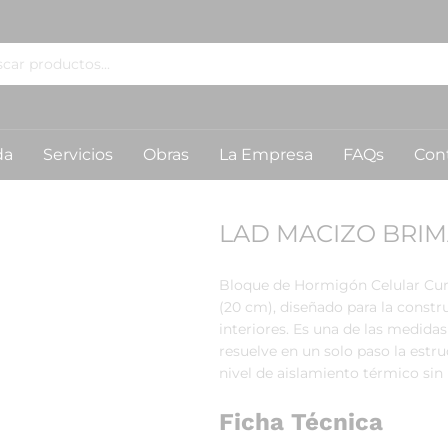
da
Servicios
Obras
La Empresa
FAQs
Con
LAD MACIZO BRIM
Bloque de Hormigón Celular Cur
(20 cm), diseñado para la constr
interiores. Es una de las medida
resuelve en un solo paso la estru
nivel de aislamiento térmico sin
Ficha Técnica