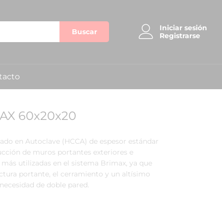
Iniciar sesión
Buscar
Registrarse
tacto
AX 60x20x20
ado en Autoclave (HCCA) de espesor estándar
ucción de muros portantes exteriores e
s más utilizadas en el sistema Brimax, ya que
ctura portante, el cerramiento y un altísimo
 necesidad de doble pared.