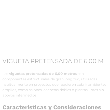
VIGUETA PRETENSADA DE 6,00 M
Las
viguetas pretensadas de 6,00 metros
son
componentes estructurales de gran longitud, utilizadas
habitualmente en proyectos que requieren cubrir ambientes
amplios, como salones, cocheras dobles o plantas libres sin
apoyos intermedios.
Características y Consideraciones