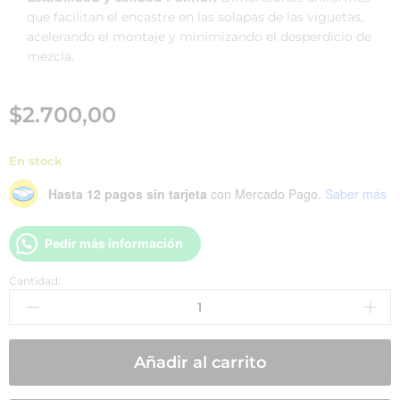
que facilitan el encastre en las solapas de las viguetas,
acelerando el montaje y minimizando el desperdicio de
mezcla.
$
2.700,00
En stock
Hasta 12 pagos sin tarjeta
con Mercado Pago.
Saber más
Pedir más información
Cantidad:
Añadir al carrito