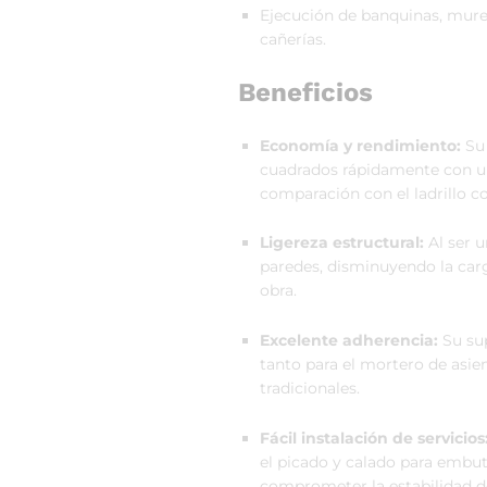
Ejecución de banquinas, mure
cañerías.
Beneficios
Economía y rendimiento:
Su 
cuadrados rápidamente con u
comparación con el ladrillo 
Ligereza estructural:
Al ser u
paredes, disminuyendo la carg
obra.
Excelente adherencia:
Su sup
tanto para el mortero de asie
tradicionales.
Fácil instalación de servicios
el picado y calado para embuti
comprometer la estabilidad de