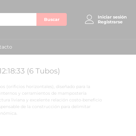
Iniciar sesión
Buscar
Registrarse
tacto
:18:33 (6 Tubos)
s (orificios horizontales), diseñado para la
s internos y cerramientos de mampostería
ctura liviana y excelente relación costo-beneficio
ispensable de la construcción para delimitar
onómica.