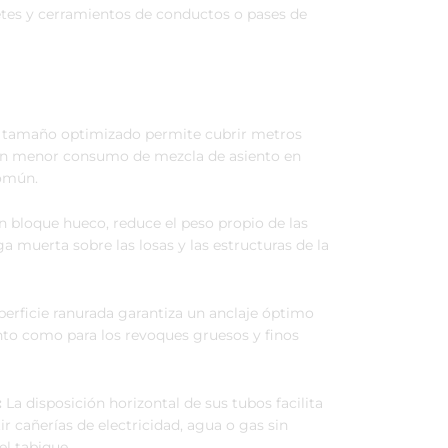
tes y cerramientos de conductos o pases de
tamaño optimizado permite cubrir metros
n menor consumo de mezcla de asiento en
común.
n bloque hueco, reduce el peso propio de las
a muerta sobre las losas y las estructuras de la
erficie ranurada garantiza un anclaje óptimo
nto como para los revoques gruesos y finos
:
La disposición horizontal de sus tubos facilita
r cañerías de electricidad, agua o gas sin
l tabique.