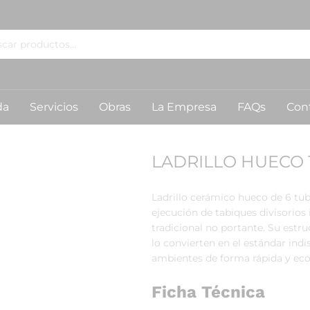
da
Servicios
Obras
La Empresa
FAQs
Con
LADRILLO HUECO 12
Ladrillo cerámico hueco de 6 tubo
ejecución de tabiques divisorio
tradicional no portante. Su estru
lo convierten en el estándar ind
ambientes de forma rápida y ec
Ficha Técnica