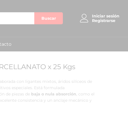
Iniciar sesión
Buscar
Registrarse
tacto
CELLANATO x 25 Kgs
borada con ligantes mixtos,
áridos silíceos de
ivos especiales.
Está formulada
ión de piezas de
baja o nula absorción
,
como el
xcelente consistencia y un anclaje mecánico y