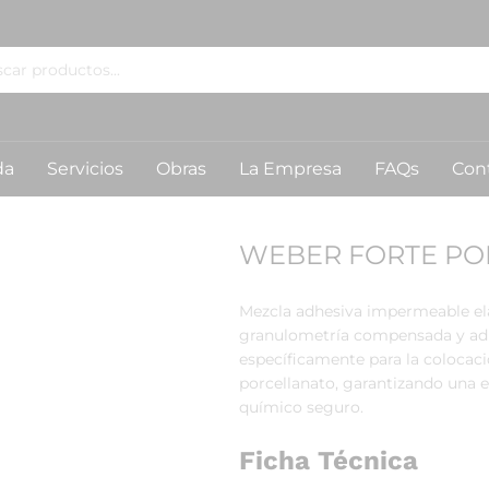
da
Servicios
Obras
La Empresa
FAQs
Con
WEBER FORTE POR
Mezcla adhesiva impermeable ela
granulometría compensada y adit
específicamente para la colocac
porcellanato,
garantizando una e
químico seguro.
Ficha Técnica