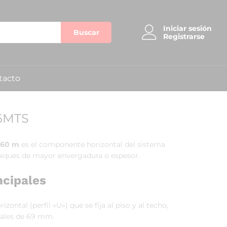
Iniciar sesión
Buscar
Registrarse
tacto
6MTS
.60 m
es el componente horizontal del sistema
biques de mayor envergadura o espesor.
ncipales
ontal (perfil «U») que se fija al piso y al techo,
cales de 69 mm.