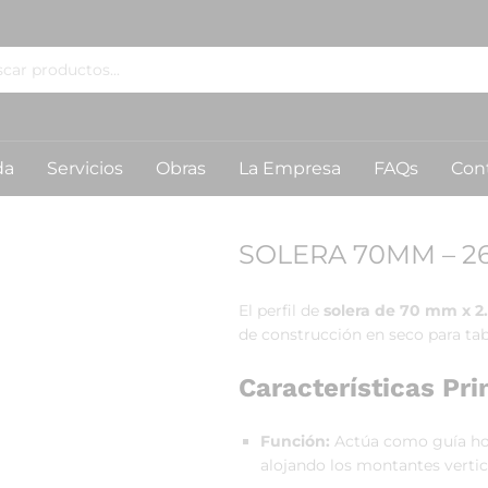
da
Servicios
Obras
La Empresa
FAQs
Con
SOLERA 70MM – 2
El perfil de
solera de 70 mm x 2
de construcción en seco para ta
Características Pri
Función:
Actúa como guía horiz
alojando los montantes verti