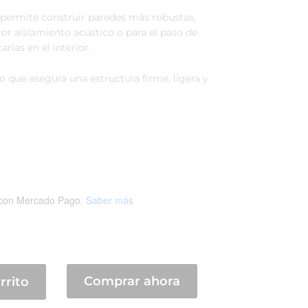
ermite construir paredes más robustas,
or aislamiento acústico o para el paso de
arias en el interior.
o que asegura una estructura firme, ligera y
con Mercado Pago.
Saber más
Comprar ahora
rrito