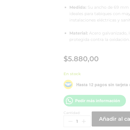
Medida:
Su ancho de 69 mm p
ideales para tabiques con may
instalaciones eléctricas y sanit
Material:
Acero galvanizado, l
protegida contra la oxidación.
$
5.880,00
En stock
Hasta 12 pagos sin tarjeta
Pedir más información
Cantidad:
Añadir al ca