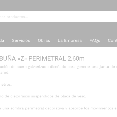
da
Servicios
Obras
La Empresa
FAQs
Con
 BUÑA «Z» PERIMETRAL 2,60m
nación de acero galvanizado diseñado para generar una junta de d
pared.
etros.
o de cielorrasos suspendidos de placa de yeso.
 una sombra perimetral decorativa y absorbe los movimientos est