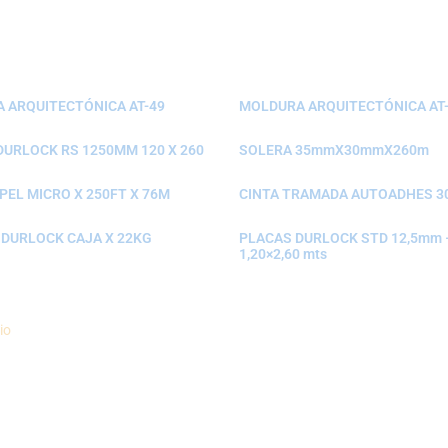
 ARQUITECTÓNICA AT-49
MOLDURA ARQUITECTÓNICA AT
DURLOCK RS 1250MM 120 X 260
SOLERA 35mmX30mmX260m
PEL MICRO X 250FT X 76M
CINTA TRAMADA AUTOADHES 3
 DURLOCK CAJA X 22KG
PLACAS DURLOCK STD 12,5mm 
1,20×2,60 mts
io
Politica de Envíos