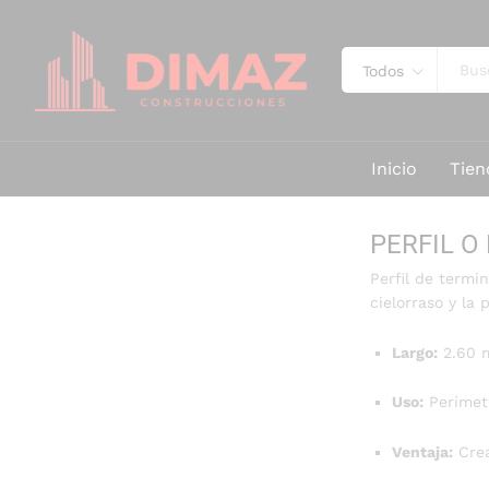
Todos
Inicio
Tien
PERFIL O
Perfil de termi
cielorraso y la 
Largo:
2.60 m
Uso:
Perímetr
Ventaja:
Crea