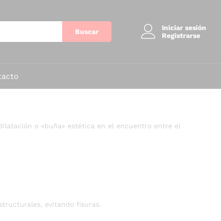
Iniciar sesión
Buscar
Registrarse
tacto
ilatación o «buña» estética en el encuentro entre el
ructurales, evitando fisuras.