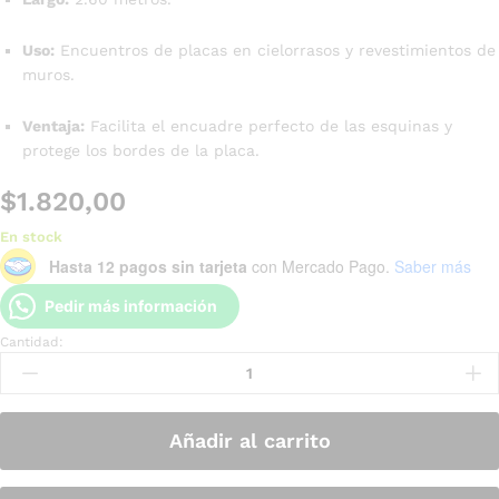
Uso:
Encuentros de placas en cielorrasos y revestimientos de
muros.
Ventaja:
Facilita el encuadre perfecto de las esquinas y
protege los bordes de la placa.
$
1.820,00
En stock
Hasta 12 pagos sin tarjeta
con Mercado Pago.
Saber más
Pedir más información
Cantidad:
Añadir al carrito