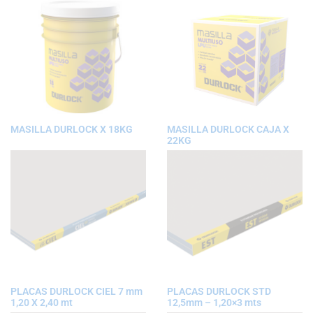
MASILLA DURLOCK X 18KG
MASILLA DURLOCK CAJA X
22KG
PLACAS DURLOCK CIEL 7 mm
PLACAS DURLOCK STD
1,20 X 2,40 mt
12,5mm – 1,20×3 mts