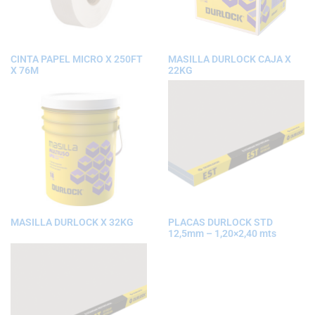
CINTA PAPEL MICRO X 250FT
MASILLA DURLOCK CAJA X
X 76M
22KG
MASILLA DURLOCK X 32KG
PLACAS DURLOCK STD
12,5mm – 1,20×2,40 mts