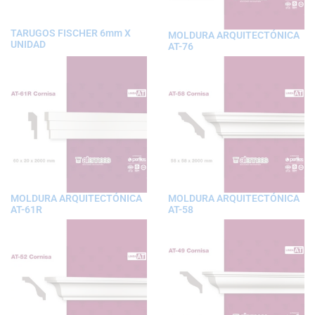
TARUGOS FISCHER 6mm X
MOLDURA ARQUITECTÓNICA
UNIDAD
AT-76
MOLDURA ARQUITECTÓNICA
MOLDURA ARQUITECTÓNICA
AT-61R
AT-58