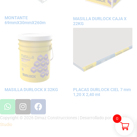
MONTANTE
MASILLA DURLOCK CAJA X
69mmX30mmX260m
22KG
MASILLA DURLOCK X 32KG
PLACAS DURLOCK CIEL 7 mm
1,20 X 2,40 mt
Copyright © 2026 Dimaz Construcciones | Desarrollado por
Human
0
Studio
Politica de Envíos