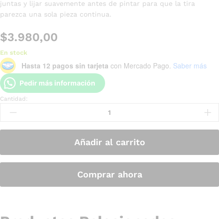
juntas y lijar suavemente antes de pintar para que la tira
parezca una sola pieza continua.
$
3.980,00
En stock
Hasta 12 pagos sin tarjeta
con Mercado Pago.
Saber más
Pedir más información
Cantidad:
Añadir al carrito
Comprar ahora