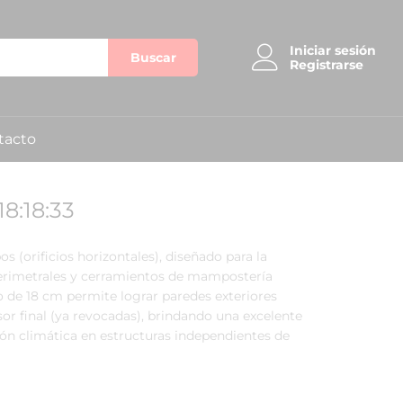
Iniciar sesión
Buscar
Registrarse
tacto
8:18:33
s (orificios horizontales), diseñado para la
perimetrales y cerramientos de mampostería
o de 18 cm permite lograr paredes exteriores
r final (ya revocadas), brindando una excelente
ón climática en estructuras independientes de