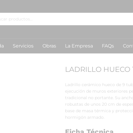
da
Servicios
Obras
La Empresa
FAQs
Con
LADRILLO HUECO 1
Ladrillo cerámico hueco de 9 tubo
ejecución de muros exteriores 
tradicional no portante. Su anch
robustas de unos 20 cm de espeso
base de masa térmica y protecci
hormigón armado.
Ficha Técnica