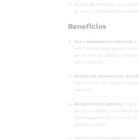
Muros de fachadas que poster
grueso y terminaciones exteri
Beneficios
Gran aislamiento térmico:
El
aire horizontales genera una b
exteriores, ayudando a manten
climatización.
Excelente aislamiento acústi
transmisión de ruidos molesto
linderos.
Rendimiento óptimo:
Cubre 
pocas unidades, acelerando l
disminuyendo el consumo de 
ladrillo común.
Adherencia garantizada:
Pre