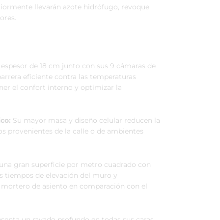
iormente llevarán azote hidrófugo, revoque
ores.
 espesor de 18 cm junto con sus 9 cámaras de
arrera eficiente contra las temperaturas
er el confort interno y optimizar la
co:
Su mayor masa y diseño celular reducen la
s provenientes de la calle o de ambientes
una gran superficie por metro cuadrado con
os tiempos de elevación del muro y
mortero de asiento en comparación con el
senta un rayado profundo en todas sus caras