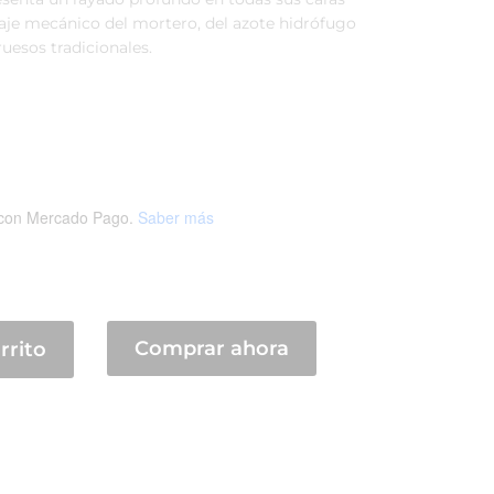
laje mecánico del mortero, del azote hidrófugo
ruesos tradicionales.
con Mercado Pago.
Saber más
Comprar ahora
rrito