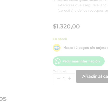
exteriores que asegura el anc
(cerecita) y de los revoques g
$
1.320,00
En stock
Hasta 12 pagos sin tarjeta
Pedir más información
Cantidad:
Añadir al ca
os