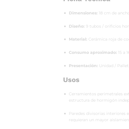
Dimensiones:
18 cm de ancho 
Diseño:
9 tubos / orificios ho
Material:
Cerámica roja de coc
Consumo aproximado:
15 a 
Presentación:
Unidad / Pallet
Usos
Cerramientos perimetrales ext
estructura de hormigón indep
Paredes divisorias interiores
requieran un mayor aislamient