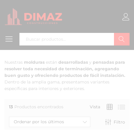
Buscar
Nuestras
molduras
están
desarrolladas
y
pensadas
para
resolver toda necesidad de terminación, agregando
buen gusto y ofreciendo productos de fácil instalación.
Dentro de la amplia gama, presentamos variantes
específicas para interiores y exteriores.
13
Productos encontrados
Vista
Ordenar por los últimos
Filtro