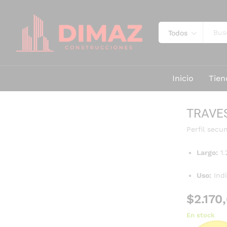
Todos
Inicio
Tien
TRAVES
Perfil secu
Largo:
1.
Uso:
Indi
$
2.170
En stock