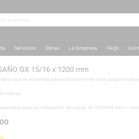
da
Servicios
Obras
La Empresa
FAQs
Con
AÑO GX 15/16 x 1200 mm
ndario que se ensambla perpendicularmente a los largueros para
20 metros.
spensable para la modulación de placas de 1220×610 mm o como
,00