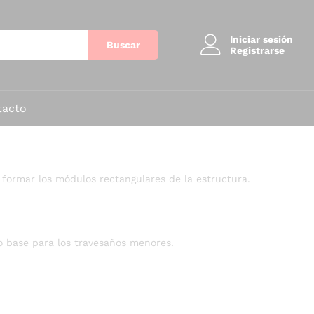
Iniciar sesión
Buscar
Registrarse
tacto
 formar los módulos rectangulares de la estructura.
 base para los travesaños menores.