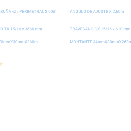
 BUÑA «Z» PERIMETRAL 2,60m
ANGULO DE AJUSTE X 2,60m
 TX 15/16 x 3660 mm
TRAVESAÑO GX 15/16 x 610 mm
 70mmX30mmX260m
MONTANTE 34mmX30mmX260
io
Politica de Envíos