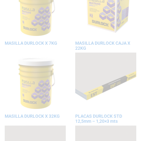
MASILLA DURLOCK X 7KG
MASILLA DURLOCK CAJA X
22KG
MASILLA DURLOCK X 32KG
PLACAS DURLOCK STD
12,5mm – 1,20×3 mts