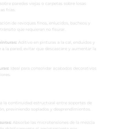
obre paredes viejas o carpetas sobre losas
as frías.
ción de revoques finos, enlucidos, bacheos y
 tránsito que requieran no fisurar.
pinturas:
Aditivo en pinturas a la cal, enduidos y
 a la pared, evitar que descascare y aumentar la
uras:
Ideal para consolidar acabados decorativos
iores.
 la continuidad estructural entre soportes de
ón, previniendo soplados y desprendimientos.
suras:
Absorbe las microtensiones de la mezcla
ndo drásticamente el agrietamiento por