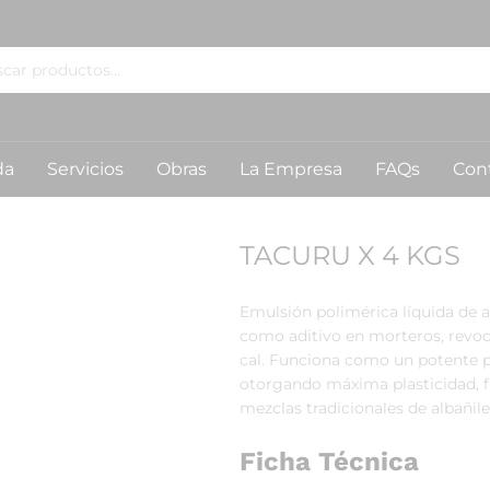
da
Servicios
Obras
La Empresa
FAQs
Con
TACURU X 4 KGS
Emulsión polimérica líquida de a
como aditivo en morteros,
revoq
cal.
Funciona como un potente p
otorgando máxima plasticidad,
f
mezclas tradicionales de albañile
Ficha Técnica