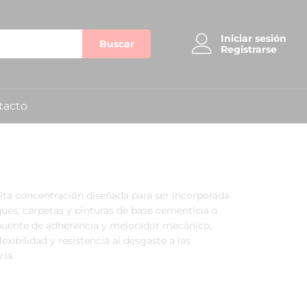
Iniciar sesión
Buscar
Registrarse
tacto
lta concentración diseñada para ser incorporada
ues,
carpetas y pinturas de base cementicia o
uente de adherencia y mejorador mecánico,
lexibilidad y resistencia al desgaste a las
ría.