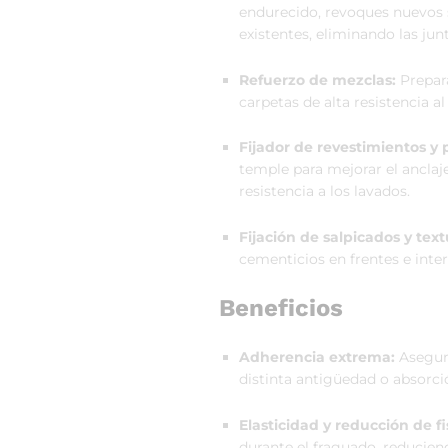
endurecido, revoques nuevos s
existentes, eliminando las junt
Refuerzo de mezclas:
Prepara
carpetas de alta resistencia al
Fijador de revestimientos y 
temple para mejorar el anclaje
resistencia a los lavados.
Fijación de salpicados y text
cementicios en frentes e inter
Beneficios
Adherencia extrema:
Asegura
distinta antigüedad o absorci
Elasticidad y reducción de fi
durante el fraguado, reducie