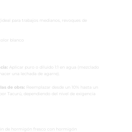
ideal para trabajos medianos, revoques de
color blanco
cia:
Aplicar puro o diluido 1:1 en agua (mezclado
acer una lechada de agarre).
as de obra:
Reemplazar desde un 10% hasta un
or Tacurú, dependiendo del nivel de exigencia
n de hormigón fresco con hormigón