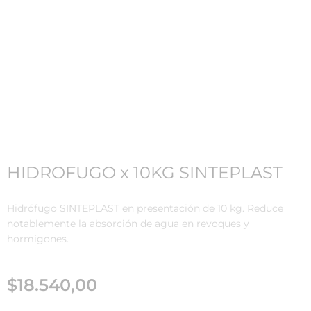
HIDROFUGO x 10KG SINTEPLAST
Hidrófugo SINTEPLAST en presentación de 10 kg. Reduce
notablemente la absorción de agua en revoques y
hormigones.
$
18.540,00