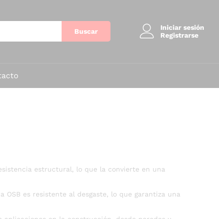
Iniciar sesión
Buscar
Registrarse
tacto
istencia estructural, lo que la convierte en una
a OSB es resistente al desgaste, lo que garantiza una