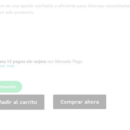
 es una opción confiable y eficiente para diversas necesidade
un solo producto.
sta 12 pagos sin tarjeta
con Mercado Pago.
ber más
ormación
Comprar ahora
adir al carrito