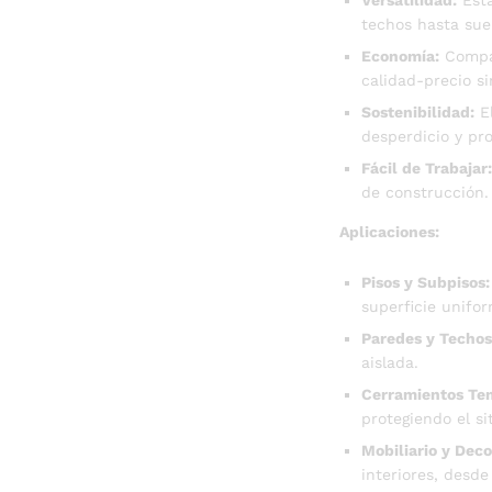
Versatilidad:
Esta
techos hasta suel
Economía:
Compar
calidad-precio si
Sostenibilidad:
El
desperdicio y pr
Fácil de Trabajar:
de construcción.
Aplicaciones:
Pisos y Subpisos:
superficie unifor
Paredes y Techos
aislada.
Cerramientos Te
protegiendo el s
Mobiliario y Deco
interiores, desd