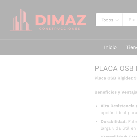
Todos
Inicio
Tien
PLACA OSB R
Placa OSB Rigidez
Beneficios y Ventaja
Alta Resistencia 
opción ideal para
Durabilidad:
Fabr
larga vida útil e