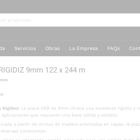
da
Servicios
Obras
La Empresa
FAQs
Con
IGIDIZ 9mm 122 x 244 m
 9mm
s:
y Rigidez:
La placa OSB de 9mm ofrece una excelente rigidez y res
 aplicaciones que requieren una base sólida y estable.
icada a partir de virutas de madera orientadas en capas, la plac
n diversas condiciones.