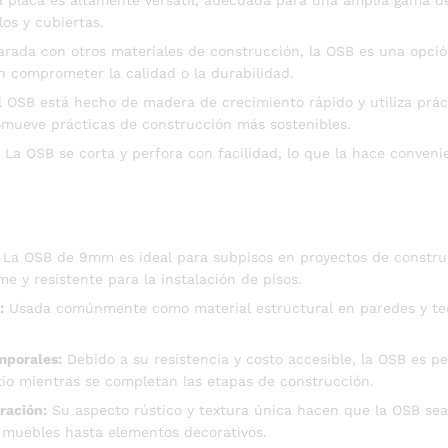
 placa es altamente versátil, adecuada para una amplia gama de
os y cubiertas.
ada con otros materiales de construcción, la OSB es una opció
n comprometer la calidad o la durabilidad.
 OSB está hecho de madera de crecimiento rápido y utiliza prác
omueve prácticas de construcción más sostenibles.
La OSB se corta y perfora con facilidad, lo que la hace conveni
La OSB de 9mm es ideal para subpisos en proyectos de construc
me y resistente para la instalación de pisos.
:
Usada comúnmente como material estructural en paredes y tec
mporales:
Debido a su resistencia y costo accesible, la OSB es p
itio mientras se completan las etapas de construcción.
ración:
Su aspecto rústico y textura única hacen que la OSB sea 
e muebles hasta elementos decorativos.