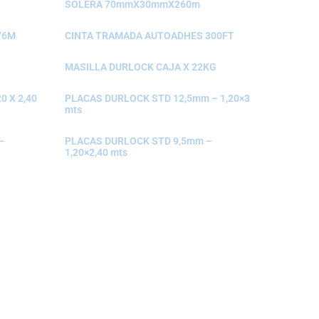
SOLERA 70mmX30mmX260m
76M
CINTA TRAMADA AUTOADHES 300FT
MASILLA DURLOCK CAJA X 22KG
0 X 2,40
PLACAS DURLOCK STD 12,5mm – 1,20×3
mts
–
PLACAS DURLOCK STD 9,5mm –
1,20×2,40 mts