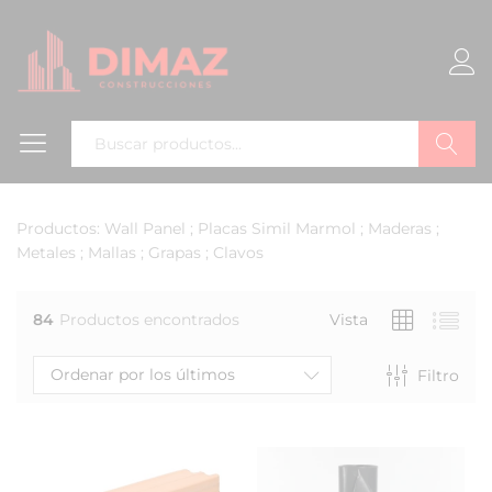
Buscar
Productos: Wall Panel ; Placas Simil Marmol ; Maderas ;
Metales ; Mallas ; Grapas ; Clavos
84
Productos encontrados
Vista
Ordenar por los últimos
Filtro