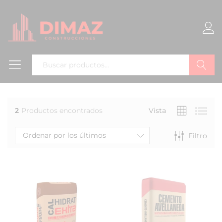
Buscar
2
Productos encontrados
Vista
Ordenar por los últimos
Filtro