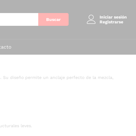
Iniciar sesión
Buscar
Registrarse
tacto
os. Su diseño permite un anclaje perfecto de la mezcla,
cturales leves.