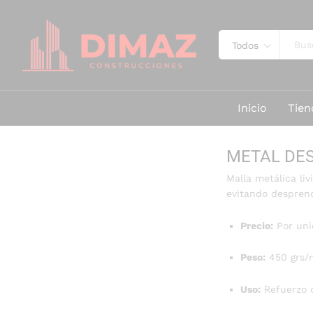
Todos
Inicio
Tien
METAL DE
Malla metálica li
evitando desprend
Precio:
Por uni
Peso:
450 grs/
Uso:
Refuerzo d