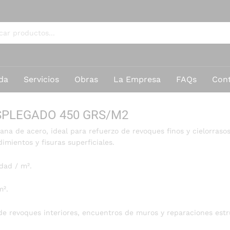
da
Servicios
Obras
La Empresa
FAQs
Con
SPLEGADO 450 GRS/M2
viana de acero, ideal para refuerzo de revoques finos y cielorras
imientos y fisuras superficiales.
dad / m².
m².
e revoques interiores, encuentros de muros y reparaciones estru