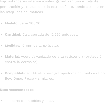
bajo estándares internacionales, garantizan una excelente
penetración y resistencia a la extracción, evitando atascos en
las máquinas neumáticas.
Modelo:
Serie 380/10.
Cantidad:
Caja cerrada de 12.250 unidades.
Medidas:
10 mm de largo (pata).
Material:
Acero galvanizado de alta resistencia (protección
contra la corrosión).
Compatibilidad:
Ideales para grampadoras neumáticas tipo
BeA, Omer, Fasco y similares.
Usos recomendados:
Tapicería de muebles y sillas.