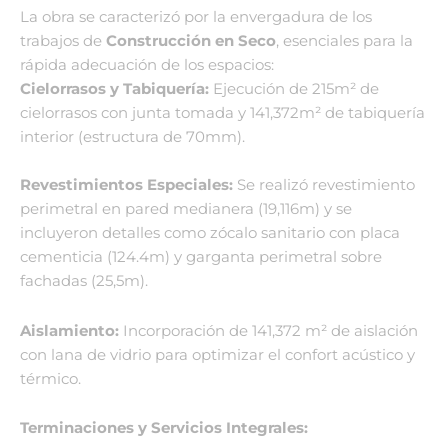
La obra se caracterizó por la envergadura de los
trabajos de
Construcción en Seco
, esenciales para la
rápida adecuación de los espacios:
Cielorrasos y Tabiquería:
Ejecución de
215m²
de
cielorrasos con junta tomada
y
141,372m²
de tabiquería
interior (estructura de
70mm
).
Revestimientos Especiales:
Se realizó revestimiento
perimetral en pared medianera (
19,116m
)
y se
incluyeron detalles como zócalo sanitario con placa
cementicia (
124.4m
)
y garganta perimetral sobre
fachadas (
25,5m
)
.
Aislamiento:
Incorporación de
141,372 m²
de aislación
con lana de vidrio
para optimizar el confort acústico y
térmico.
Terminaciones y Servicios Integrales: