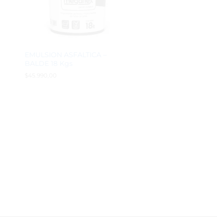
EMULSION ASFALTICA –
BALDE 18 Kgs
$
$
45.990,00
45.990,00