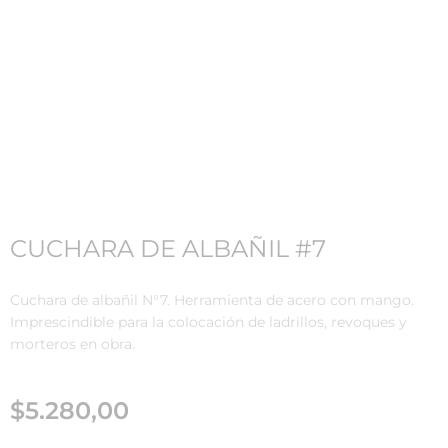
CUCHARA DE ALBAÑIL #7
Cuchara de albañil N°7. Herramienta de acero con mango.
Imprescindible para la colocación de ladrillos, revoques y
morteros en obra.
$
5.280,00