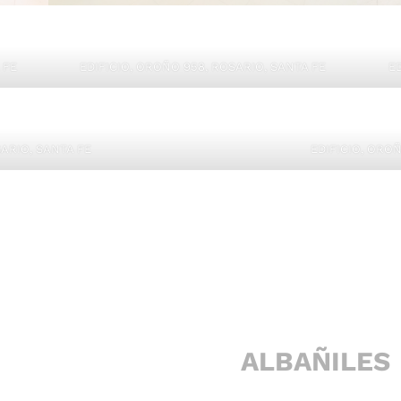
 FE
EDIFICIO, OROÑO 958, ROSARIO, SANTA FE
E
SARIO, SANTA FE
EDIFICIO, OROÑ
ALBAÑILES